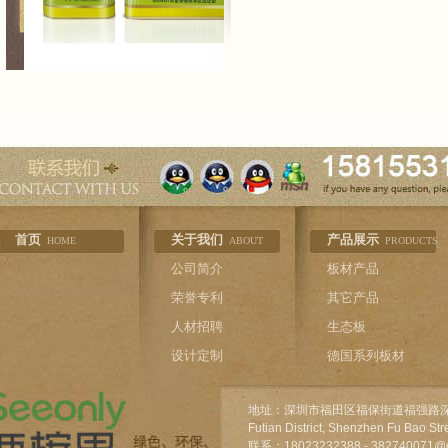
西里板
首页
关于我们
产品展示
HOME
ABOUT
PRODUCTS
公司简介
板材产品
荣誉专利
其它产品
人材招聘
生态板
设计定制
德国系列板材
地址：深圳市福田区福保街道福强路深
Futian District, Shenzhen Fu Bao St
联系：18023232388 - 382740071@